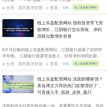
分类：
股民配资炒股
查看：
108
线上实盘配资网站
线上实盘配资网站 债权投资带飞营
收增长，江阴银行交出营收、净利
润双位数增长答卷
8月15日晚间线上实盘配资网站，江阴银行披露了2025年
半年报。 江阴银行披露营业收入、归母净利润同比都实
现了双位数的增长，是一份相当漂亮的答卷。 虽然利息
分类：
股民配资炒股
查看：
104
线上实盘配资网站
净收....
线上实盘配资网站 洗面奶哪家强？
美妆博主力荐的热门款整理好了，
可直接入手_肌肤_皮肤_颜只
洗面奶作为日常护肤的第一步，其重要性不言而喻。选对