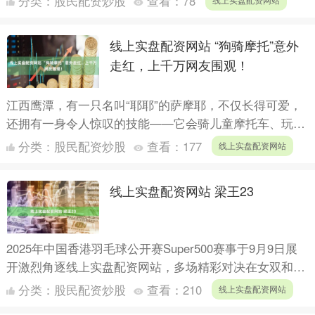
分类：
股民配资炒股
查看：
78
息。”毕业于兰....
线上实盘配资网站 “狗骑摩托”意外
走红，上千万网友围观！
江西鹰潭，有一只名叫“耶耶”的萨摩耶，不仅长得可爱，
还拥有一身令人惊叹的技能——它会骑儿童摩托车、玩滑
板、按电梯、开门、丢垃圾线上实盘配资网站，甚至还会
分类：
股民配资炒股
查看：
177
线上实盘配资网站
自己打开....
线上实盘配资网站 梁王23
2025年中国香港羽毛球公开赛Super500赛事于9月9日展
开激烈角逐线上实盘配资网站，多场精彩对决在女双和男
双项目中接连上演。 女双赛场战况激烈，拉哈尤与拉....
分类：
股民配资炒股
查看：
210
线上实盘配资网站