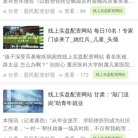
发布智库报告《以数智化转型赋能农村金融高质量发展》
（以下简称“报告”）指出，当前我国农村金融数智化水平
分类：
股民配资炒股
查看：
84
线上实盘配资网站
不断....
线上实盘配资网站 每日10名！专家
门诊来了_姚红兵_儿童_头颈
“孩子深受耳鼻喉疾病困扰线上实盘配资网站 看名医难、
路太远 怎么办啊？” 别担心 重庆医科大学附属儿童医院
耳鼻喉头颈外科权威专家 姚红兵教授 来毕节市妇幼保
分类：
股民配资炒股
查看：
173
线上实盘配资网站
健....
线上实盘配资网站 甘肃：“敲门送
岗”助青年就业
本报讯（记者康劲）“从毕业迷茫、求职挫折到成为社区
工作者，‘一对一’帮扶就像一场及时雨，不仅帮我梳理了
职业规划线上实盘配资网站，还推送了专属岗位信
线上实盘配资网站