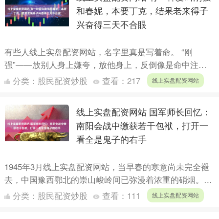
和春妮，本要丁克，结果老来得子
兴奋得三天不合眼
有些人线上实盘配资网站，名字里真是写着命。 “刚
强”——放别人身上嫌夸，放他身上，反倒像是命中注
定。声音一出来，跟敲锣打鼓不一样，那是铁锤砸钢板，
分类：
股民配资炒股
查看：
217
线上实盘配资网站
铿锵得直击耳膜....
线上实盘配资网站 国军师长回忆：
南阳会战中缴获若干包袱，打开一
看全是鬼子的右手
1945年3月线上实盘配资网站，当早春的寒意尚未完全褪
去，中国豫西鄂北的崇山峻岭间已弥漫着浓重的硝烟。这
场被后世誉为\"中国对日最后一战\"的南阳会战（又称豫
分类：
股民配资炒股
查看：
111
线上实盘配资网站
西....