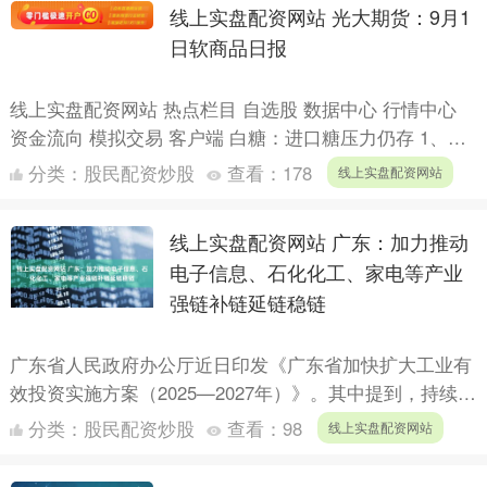
线上实盘配资网站 光大期货：9月1
日软商品日报
线上实盘配资网站 热点栏目 自选股 数据中心 行情中心
资金流向 模拟交易 客户端 白糖：进口糖压力仍存 1、原
糖：8月原糖期价总体呈震荡走势。消息方面，巴西国....
分类：
股民配资炒股
查看：
178
线上实盘配资网站
线上实盘配资网站 广东：加力推动
电子信息、石化化工、家电等产业
强链补链延链稳链
广东省人民政府办公厅近日印发《广东省加快扩大工业有
效投资实施方案（2025—2027年）》。其中提到，持续扩
大优势产业投资。加力推动电子信息、石化化工、家电、
分类：
股民配资炒股
查看：
98
线上实盘配资网站
汽....