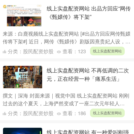
线上实盘配资网站 出品方回应“网传
《甄嬛传》将下架”
来源：白鹿视频线上实盘配资网站 [#出品方回应网传甄嬛
传将下架#] 近日，网传《甄嬛传》剧版因熹贵妃人设，被
钮祜禄氏后人举报将下架。#网传甄嬛传将要下架#。4
分类：
股民配资炒股
查看：
123
线上实盘配资网站
月....
线上实盘配资网站 不再低调的二次
元，正在经营一种「痛系生活」
撰文｜深海 封面来源｜视觉中国 线上实盘配资网站 刚刚
过去的这个夏天，上海俨然变成了一座二次元年轻人
的“痛城”。 7月开始，几大动漫展会接连袭来，百联ZX创
分类：
股民配资炒股
查看：
186
线上实盘配资网站
趣场....
线上实盘配资网站 有一种爱叫刚强