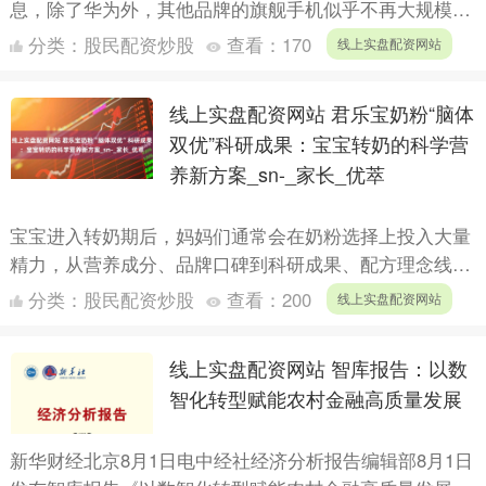
息，除了华为外，其他品牌的旗舰手机似乎不再大规模采
用1英寸主摄，Pro版旗舰大多采用常规超大底方案，而
分类：
股民配资炒股
查看：
170
线上实盘配资网站
U....
线上实盘配资网站 君乐宝奶粉“脑体
双优”科研成果：宝宝转奶的科学营
养新方案_sn-_家长_优萃
宝宝进入转奶期后，妈妈们通常会在奶粉选择上投入大量
精力，从营养成分、品牌口碑到科研成果、配方理念线上
实盘配资网站，每个细节都力求周全，只为给宝宝挑选合
分类：
股民配资炒股
查看：
200
线上实盘配资网站
适的奶粉。....
线上实盘配资网站 智库报告：以数
智化转型赋能农村金融高质量发展
新华财经北京8月1日电中经社经济分析报告编辑部8月1日