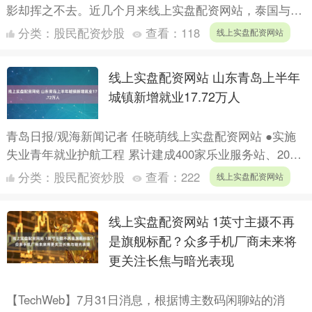
影却挥之不去。近几个月来线上实盘配资网站，泰国与柬
埔寨之间的紧张关系持续升级，一场潜在的战争危机正在
分类：
股民配资炒股
查看：
118
线上实盘配资网站
酝酿。 这....
线上实盘配资网站 山东青岛上半年
城镇新增就业17.72万人
青岛日报/观海新闻记者 任晓萌线上实盘配资网站 ●实施
失业青年就业护航工程 累计建成400家乐业服务站、20处
零工之家，全市城镇新增就业17.72万人，失业人员....
分类：
股民配资炒股
查看：
222
线上实盘配资网站
线上实盘配资网站 1英寸主摄不再
是旗舰标配？众多手机厂商未来将
更关注长焦与暗光表现
【TechWeb】7月31日消息，根据博主数码闲聊站的消