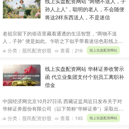
线上实盘配资网站 “两物不送人，子
孙人上人”，聪明的老人，不会随便
将这2样东西送人，不是迷信
老祖宗留下的俗语里藏着通透的生活智慧，“两物不送
人，子孙” 便是如此。乍听之下似乎带着迷信色彩线上实
盘配资网站，实则是先辈在人情世故与生活实践中总结的
分类：
股民配资炒股
查看：
216
线上实盘配资网站
生存法则。....
线上实盘配资网站 华林证券收警示
函 代立业集团支付个别员工离职补
偿金
中国经济网北京10月27日讯 西藏证监局近日发布关于对
华林证券股份有限公司（以下简称“华林证券”）采取出具
警示函措施的决定。经查线上实盘配资网站，华林证券存
分类：
股民配资炒股
查看：
193
线上实盘配资网站
在以....