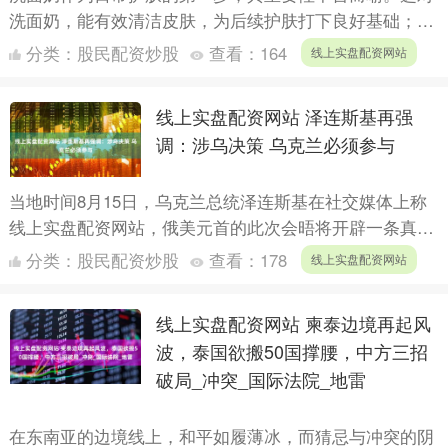
洗面奶，能有效清洁皮肤，为后续护肤打下良好基础；选
错则可能引发各种皮肤问题。尤其是对于敏感肌、角质层
分类：
股民配资炒股
查看：
164
线上实盘配资网站
薄弱的人群....
线上实盘配资网站 泽连斯基再强
调：涉乌决策 乌克兰必须参与
当地时间8月15日，乌克兰总统泽连斯基在社交媒体上称
线上实盘配资网站，俄美元首的此次会晤将开辟一条真正
通往真诚和平的道路，并为开启乌克兰、美国和俄罗斯三
分类：
股民配资炒股
查看：
178
线上实盘配资网站
方领导人....
线上实盘配资网站 柬泰边境再起风
波，泰国欲搬50国撑腰，中方三招
破局_冲突_国际法院_地雷
在东南亚的边境线上，和平如履薄冰，而猜忌与冲突的阴