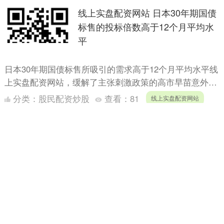
线上实盘配资网站 日本30年期国债
标售的投标倍数高于12个月平均水
平
日本30年期国债标售所吸引的需求高于12个月平均水平线
上实盘配资网站，缓解了主张刺激政策的高市早苗意外当
选执政党党首后引发的投资者担忧。 此次标售的投标倍
分类：
股民配资炒股
查看：
81
线上实盘配资网站
数为3....
线上实盘配资网站 安徽小伙辍学卖
包子，年入16亿，统治上海人早餐
前两年，虎扑上有一个打分贴线上实盘配资网站，主题是
给杭州的特色美食打分。 结果出来，西湖醋鱼“不负众
望”以3.2的高分落榜，但出人意料的是，江西小炒、衢州
分类：
股民配资炒股
查看：
163
线上实盘配资网站
菜这些....