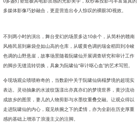
0多盏灯塑造极具电影质感的光影美学，双纱幕投影与丰富逼真的
多媒体影像巧妙融合，更是营造出令人惊叹的裸眼3D视效。
不到两小时的演出，舞台变幻的场景多达10余个，从简朴的赣南
风格民居到麻袋垒如山高的仓库，从暖黄色调的瑞金稻田到冷峻
色调的山野悬崖，故事场景随着阮啸仙开展调查研究和审计工作
的脚步无缝流转切换，具象为阮啸仙“审计呕心血”的艺术写照。
令现场观众啧啧称奇的，当数剧中关于阮啸仙病榻梦境的超现实
表达。灵动抽象的水波纹荡漾出亦真亦幻的梦境世界，黄沙流动
成故乡的图景，妻儿的人物剪影与水墨纹重叠交融。让观众得以
走进阮啸仙的内心，窥见铁腕之下的柔情，亦为全剧在历史厚重
感的基础上增添了浪漫主义的注脚。