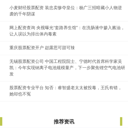
小麦财经股票配资 装忠卖惨夺皇位：杨广三招暗藏小人物逆
袭的千年阴谋
网上配资查询 央视曝光“套路养生馆”：在洗肠液中掺入酱油，
让人误以为排出体内毒素
重庆股票配资开户 赵露思可甜可辣
无锡股票配资公司 中国工程院院士、宁德时代首席科学家吴
凯：今年实现钠离子电池规模量产，下一步聚焦锂空气电池研
发
股票配资专业平台 知否：睿智盛老太太被投毒，王氏有错，
她却也不冤
推荐资讯