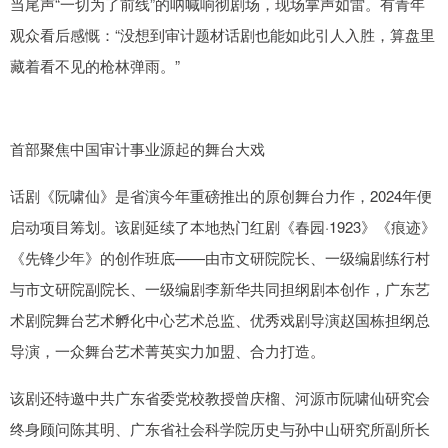
当尾声“一切为了前线”的呐喊响彻剧场，现场掌声如雷。有青年
观众看后感慨：“没想到审计题材话剧也能如此引人入胜，算盘里
藏着看不见的枪林弹雨。”
首部聚焦中国审计事业源起的舞台大戏
话剧《阮啸仙》是省演今年重磅推出的原创舞台力作，2024年便
启动项目筹划。该剧延续了本地热门红剧《春园·1923》《痕迹》
《先锋少年》的创作班底——由市文研院院长、一级编剧练行村
与市文研院副院长、一级编剧李新华共同担纲剧本创作，广东艺
术剧院舞台艺术孵化中心艺术总监、优秀戏剧导演赵国栋担纲总
导演，一众舞台艺术菁英实力加盟、合力打造。
该剧还特邀中共广东省委党校教授曾庆榴、河源市阮啸仙研究会
终身顾问陈其明、广东省社会科学院历史与孙中山研究所副所长