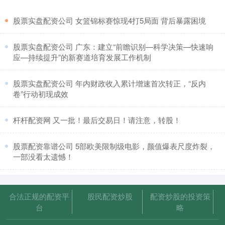
​股票实盘配资公司 女篮锦标赛惊现4打5局面 背后暴露困境
​股票实盘配资公司 广东：建立“前瞻识别—科学决策—快速响
应—持续提升”的新赛道培育发展工作机制
​股票实盘配资公司 年内财政收入累计增速首次转正，“反内
卷”行动初现成效
​杆杆配资网 又一批！最后交易日！请注意，转股！
​股票配资靠谱公司 5部欧美限制级电影，颜值爆表尺度炸裂，
一部没看太遗憾！
合法正规的配资平
股民配资炒股
配资炒股的投资策
台
略