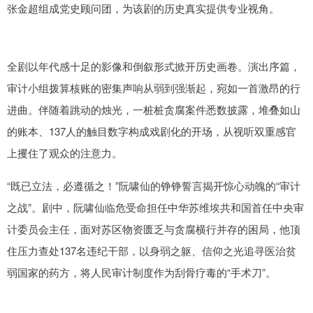
张金超组成党史顾问团，为该剧的历史真实提供专业视角。
全剧以年代感十足的影像和倒叙形式掀开历史画卷。演出序篇，
审计小组拨算核账的密集声响从弱到强渐起，宛如一首激昂的行
进曲。伴随着跳动的烛光，一桩桩贪腐案件悉数披露，堆叠如山
的账本、137人的触目数字构成戏剧化的开场，从视听双重感官
上攫住了观众的注意力。
“既已立法，必遵循之！”阮啸仙的铮铮誓言揭开惊心动魄的“审计
之战”。剧中，阮啸仙临危受命担任中华苏维埃共和国首任中央审
计委员会主任，面对苏区物资匮乏与贪腐横行并存的困局，他顶
住压力查处137名违纪干部，以身弱之躯、信仰之光追寻医治贫
弱国家的药方，将人民审计制度作为刮骨疗毒的“手术刀”。