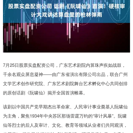
7月25日股票实盘配资公司，广东艺术剧院内算珠声疾如战鼓，
千余名观众屏息凝神——由广东省演出有限公司出品，联合广州
文学艺术创作研究院、广东艺术剧院舞台艺术孵化中心共同创排
的原创话剧《阮啸仙》揭开全国首演帷幕。
该剧以中国共产党早期杰出革命家、人民审计事业奠基人阮啸仙
为主角，聚焦1934年中央苏区那场雷霆万钧的“审计风暴”。阮啸
仙等烈士的后人及审计、文化、教育等领域从业者们共同观演，