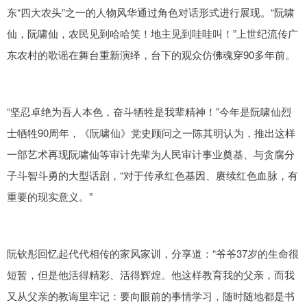
东“四大农头”之一的人物风华通过角色对话形式进行展现。“阮啸
仙，阮啸仙，农民见到哈哈笑！地主见到哇哇叫！”上世纪流传广
东农村的歌谣在舞台重新演绎，台下的观众仿佛魂穿90多年前。
“坚忍卓绝为吾人本色，奋斗牺牲是我辈精神！”今年是阮啸仙烈
士牺牲90周年，《阮啸仙》党史顾问之一陈其明认为，推出这样
一部艺术再现阮啸仙等审计先辈为人民审计事业奠基、与贪腐分
子斗智斗勇的大型话剧，“对于传承红色基因、赓续红色血脉，有
重要的现实意义。”
阮钦彤回忆起代代相传的家风家训，分享道：“爷爷37岁的生命很
短暂，但是他活得精彩、活得辉煌。他这样教育我的父亲，而我
又从父亲的教诲里牢记：要向眼前的事情学习，随时随地都是书