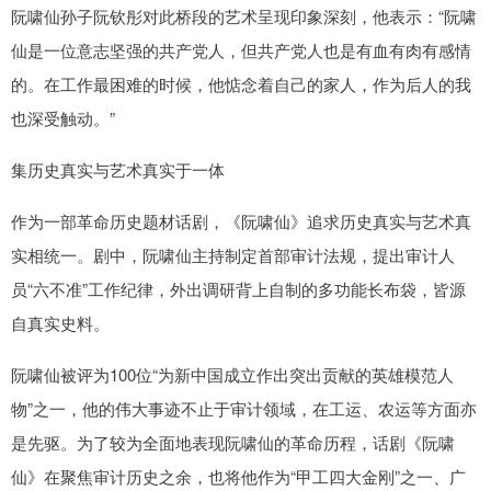
阮啸仙孙子阮钦彤对此桥段的艺术呈现印象深刻，他表示：“阮啸
仙是一位意志坚强的共产党人，但共产党人也是有血有肉有感情
的。在工作最困难的时候，他惦念着自己的家人，作为后人的我
也深受触动。”
集历史真实与艺术真实于一体
作为一部革命历史题材话剧，《阮啸仙》追求历史真实与艺术真
实相统一。剧中，阮啸仙主持制定首部审计法规，提出审计人
员“六不准”工作纪律，外出调研背上自制的多功能长布袋，皆源
自真实史料。
阮啸仙被评为100位“为新中国成立作出突出贡献的英雄模范人
物”之一，他的伟大事迹不止于审计领域，在工运、农运等方面亦
是先驱。为了较为全面地表现阮啸仙的革命历程，话剧《阮啸
仙》在聚焦审计历史之余，也将他作为“甲工四大金刚”之一、广