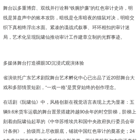
舞台以多重博弈、双线并行诠释“铁腕护廉”的红色审计史诗，明
线是算盘声中的账本攻防，暗线是仓库暗夜的猫鼠对决，明暗交
织下真相终浮出水面。紧凑的谍战式叙事、环环相扣的审计迷
局，艺术化呈现阮啸仙推动审计工作建章立制的光辉事迹。
多媒体舞台打造裸眼3D沉浸式观演体验
省演依托广东艺术剧院舞台艺术孵化中心已出品了近20部舞台大
戏和多部情景短剧，“一戏一格”是贯穿始终的创作理念。
在话剧《阮啸仙》中，风格创新在视觉语言表现上尤为显著：五
辆9.6米货车运载的舞台置景搭建跨越90余年的时空阶梯，阶梯上
刻着由阮啸仙起草的《中华苏维埃共和国中央政府执行委员会审
计条例》，拾级而上尽收眼底，铺就中国红色审计的奠基史；24