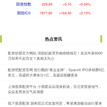
国债指数
229.69
+0.10
+0.04%
期指IC0
7877.80
+164.40
+2.13%
热点资讯
配资炒股官方网站 清朝妃嫔哭穷偷啃蜡烛芯！皇后年薪6000
万却养不起宫女？真相太扎心
配资吧配资官网 投行圈的“奥运金牌”：SpaceX IPO承销费5亿
美元，高盛和大摩各分1亿，高盛还能赚更多
上海股票配资平台 小酒窝朵朵现身机场，百元穿搭接地气，
朵朵直男发言气坏酒窝
线下股票配资 国务院正式批复同意，粤港澳游艇自由行要来