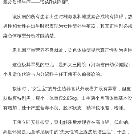
腺皮质增生症——“StAR缺陷症”。
该疾病的所有患者出生时雄激素和雌激素合成均有障碍，故
男性和女性在出生时都表现为女性型外生殖器，其真正性别必须
染色体核型分析才能清楚。
患儿因严重营养不良就诊，染色体核型显示真正性别为男性
这位极其罕见的患儿，是郑大三附院（河南省妇幼保健院）
小儿遗传代谢与内分泌科主任王伟不久前接诊的。
接诊时，“女宝宝”的外生殖器官从外表看并没有异常，但皮
肤黏膜特别黑，瘦小，体重仅2.85kg。出生两个月间体重基本没
有增加，处于严重营养不良、脱水状态，精神也很差，嗜睡。
王伟立即安排检查，查电解质后发现存在高血钾、低血钠。
高度怀疑是儿童罕见病中的“先天性肾上腺皮质增生症”，于是，