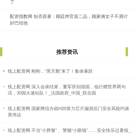
了
配资指数网 知否原著：顾廷烨官居二品，顾家俩女子不屑讨
好巴结他
推荐资讯
​线上配资网 刚刚，“黑天鹅”来了！集体暴跌
​线上配资网 深入会谈结束，董军辞别德国，临行赠世界两句
话，30国火速站队！_法国政府_中国_联合国
​线上配资网 国家网信办就H20算力芯片漏洞后门安全风险约谈
英伟达
​线上配资网 不当“小胖墩” 、警惕“小眼镜”……安全快乐过暑假_