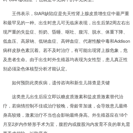
王伟表示，StAR缺陷症是先天性肾上腺皮质增生症中最严重
和最罕见的一种。出生时患儿可无临床表现，出生后第2周左右出
现严重的失盐症、拒奶、昏睡、呕吐、腹泻、脱水、体重下降、
低血压、高尿钠、低钠血症、高钾血症、代谢性酸中毒和Addison
病样皮肤色素沉着。若不及时治疗，有可能出现肾上腺危象，危
及患者生命。由于出生时外生殖器均表现为女性型，患儿真正性
别必须染色体核型分析才能认定。
如何预防此类疾病，遗传咨询和新生儿筛查是关键
这类患儿出生后应立即以糖皮质激素和盐皮质激素替代治
疗，若病情控制不佳或治疗较晚，骨龄常加速，会导致患儿最终
身高较矮，激素治疗不当也会影响最终身高。外生殖器应在18个
月至2岁内作矫形手术为宜，腹腔内或腹股沟内发育不良的睾丸需