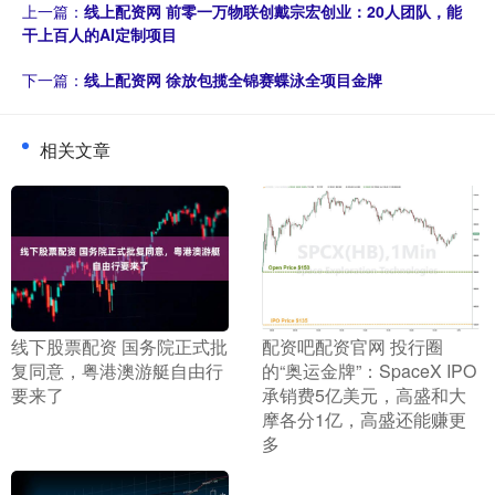
上一篇：
线上配资网 前零一万物联创戴宗宏创业：20人团队，能
干上百人的AI定制项目
下一篇：
线上配资网 徐放包揽全锦赛蝶泳全项目金牌
相关文章
​线下股票配资 国务院正式批
​配资吧配资官网 投行圈
复同意，粤港澳游艇自由行
的“奥运金牌”：SpaceX IPO
要来了
承销费5亿美元，高盛和大
摩各分1亿，高盛还能赚更
多